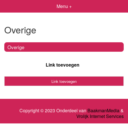
Menu +
Overige
Overige
Link toevoegen
Link toevoegen
Copyright © 2023 Onderdeel van
BaakmanMedia
&
Vrolijk Internet Services